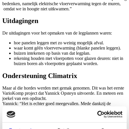
bedenken, namelijk elektrische vloerverwarming tegen de muren,
omdat we in hoogte niet uitkwamen.”
Uitdagingen
De uitdagingen voor het opmaken van de legplannen waren:
hoe panelen leggen met zo weinig mogelijk afval.
waar komt géén vloerverwarming (blanke panelen leggen).
buizen intekenen op basis van dat legplan.
rekening houden met vloerpotten voor glazen deuren: niet in
buizen boren als vloerpotten geplaatst worden.
Ondersteuning Climatrix
Maar al die hordes werden met gemak genomen. Dit was het eerste
VarioKomp project dat Yannick Opsteyn uitvoerde. En meteen een
joekel van een opdracht.
Yannick: “Het is echter goed meegevallen. Mede dankzij de
ondersteuning van Climatrix waar men de plannen tekende en
hertekende volgens de wensen van de opdrachtgever. Ik kan dit
systeem aanraden bij toekomstige projecten als het een renovatie
betreft waar je maar een lage opbouwhoogte hebt. Bovendien geeft