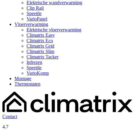
Elektrische wandverwarming
Clip Rail
Speetile
VarioPanel
Vloerverwarming
Elektrische vloerverwarming
Climatrix Easy
Climatrix Eco
Climatrix Grid
Climatrix Slim
Climatrix Tacker
Infrezen
Speetile
VarioKomp
Montage
Thermostaten
Contact
4.7