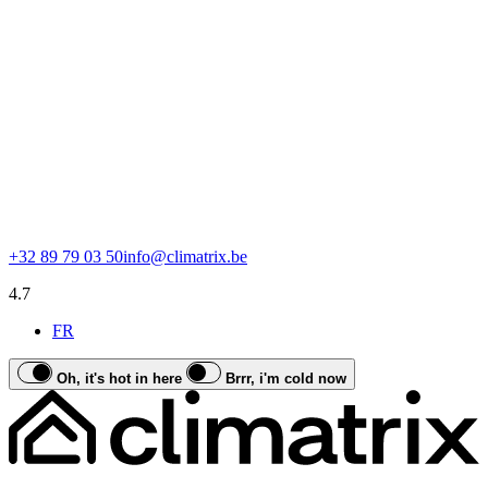
+32 89 79 03 50
info@climatrix.be
4.7
FR
Oh, it's hot in here
Brrr, i'm cold now