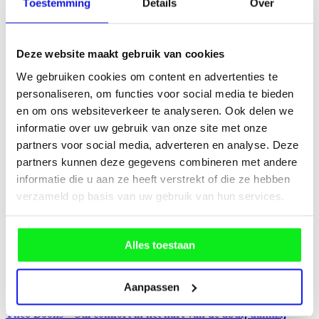
dit systeem zo goed als geen belasting voor houtskeletbouw. Het
Toestemming
Details
Over
system is iets duurder, maar je spaart er ook geld mee uit doordat de
verwarming rechtstreeks onder de planken vloer ligt en dus
onmiddellijk warmte afgeeft. Je hebt dus geen opwarm- of afkoeltijd
nodig.”
Deze website maakt gebruik van cookies
We gebruiken cookies om content en advertenties te
Dit kan je ook interessant vinden
personaliseren, om functies voor social media te bieden
en om ons websiteverkeer te analyseren. Ook delen we
informatie over uw gebruik van onze site met onze
Stoffels International – 2400m²
partners voor social media, adverteren en analyse. Deze
partners kunnen deze gegevens combineren met andere
Vloerverwarming
informatie die u aan ze heeft verstrekt of die ze hebben
verzameld op basis van uw gebruik van hun services.
Bouwmaterialen Verheyen – Maasmechelen
Alles toestaan
Klimaatwand
Klimaatplafond
Aanpassen
Theo Boons – Stil comfort in het hart van de abdij dankzij