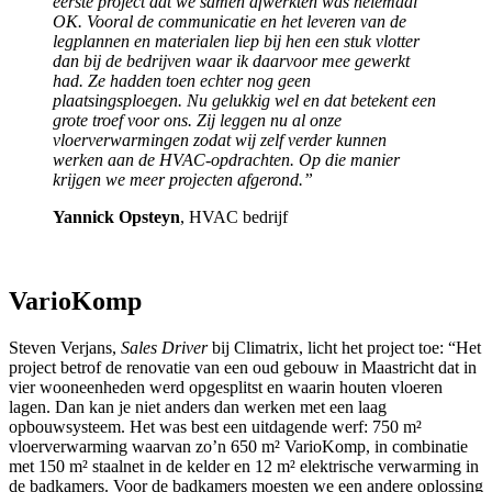
eerste project dat we samen afwerkten was helemaal
OK. Vooral de communicatie en het leveren van de
legplannen en materialen liep bij hen een stuk vlotter
dan bij de bedrijven waar ik daarvoor mee gewerkt
had. Ze hadden toen echter nog geen
plaatsingsploegen. Nu gelukkig wel en dat betekent een
grote troef voor ons. Zij leggen nu al onze
vloerverwarmingen zodat wij zelf verder kunnen
werken aan de HVAC-opdrachten. Op die manier
krijgen we meer projecten afgerond.”
Yannick Opsteyn
, HVAC bedrijf
VarioKomp
Steven Verjans,
Sales Driver
bij Climatrix, licht het project toe: “Het
project betrof de renovatie van een oud gebouw in Maastricht dat in
vier wooneenheden werd opgesplitst en waarin houten vloeren
lagen. Dan kan je niet anders dan werken met een laag
opbouwsysteem. Het was best een uitdagende werf: 750 m²
vloerverwarming waarvan zo’n 650 m² VarioKomp, in combinatie
met 150 m² staalnet in de kelder en 12 m² elektrische verwarming in
de badkamers. Voor de badkamers moesten we een andere oplossing