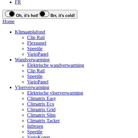
FR
Oh, it's hot!
Brr, it's cold!
Home
Klimaatplafond
Clip Rail
Flexpanel
Speetile
VarioPanel
Wandverwarming
Elektrische wandverwarming
Clip Rail
Speetile
VarioPanel
Vloerverwarming
Elektrische vloerverwarming
Climatrix Easy
Climatrix Eco
Climatrix Grid
Climatrix Slim
Climatrix Tacker
Infrezen
Speetile
VarioKomp