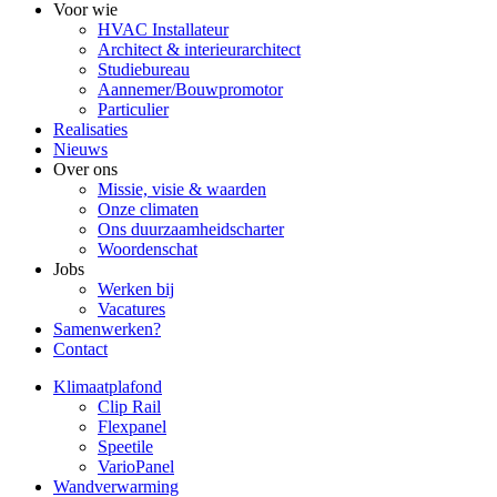
Voor wie
HVAC Installateur
Architect & interieurarchitect
Studiebureau
Aannemer/Bouwpromotor
Particulier
Realisaties
Nieuws
Over ons
Missie, visie & waarden
Onze climaten
Ons duurzaamheidscharter
Woordenschat
Jobs
Werken bij
Vacatures
Samenwerken?
Contact
Klimaatplafond
Clip Rail
Flexpanel
Speetile
VarioPanel
Wandverwarming