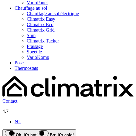
VarioPanel
Chauffage au sol
Chauffage au sol électrique
Climatrix Easy
Climatrix Eco
Climatrix Grid
Slim
Climatrix Tacker
Fraisage
Speetile
VarioKomp
Pose
Thermostats
Contact
4.7
NL
Oh, it's hot!
Brr, it's cold!