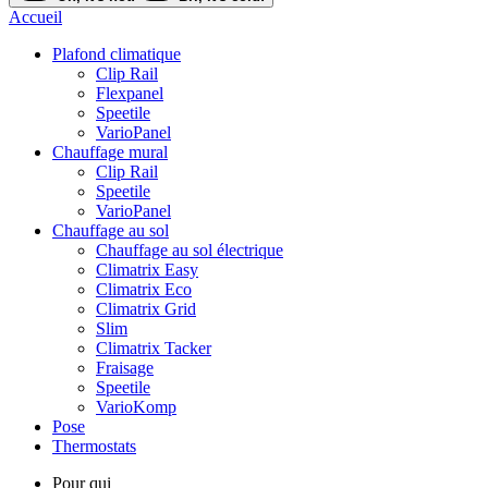
Accueil
Plafond climatique
Clip Rail
Flexpanel
Speetile
VarioPanel
Chauffage mural
Clip Rail
Speetile
VarioPanel
Chauffage au sol
Chauffage au sol électrique
Climatrix Easy
Climatrix Eco
Climatrix Grid
Slim
Climatrix Tacker
Fraisage
Speetile
VarioKomp
Pose
Thermostats
Pour qui