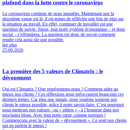
plafond dans la lutte contre le coronavirus
Le coronavirus continue de nous inquiéter. Maintenant que la
deuxième vague est là, il est temps de réfléchir une fois de plus sur
la situation au travail. En effet, continuer de travailler est une
question de survie. Sinon, tout notre système économique – et donc
social – s’effondrera. La question est donc de savoir comment
rendre cela aussi sûr que possible.
lire plus
25.09.2020
La première des 5 valeurs de Climatrix : le
dévouement
Qui est Climatrix ? Que représentons-nous ? Comment aider au
mieux nos clients ? Ces réflexions nous préoccupent beaucoup ces
derniers temps. Car plus que jamais, nous voulons soutenir nos
clients le mieux possible, grâce à notre savoir-faire. C’est pourquoi
nous mettrons nos valeurs - ou « piliers » - à l’honneur dans nos
prochains blogs. Avec tout notre cœur, comme toujours !
Commençons avec la valeur de « dévouement ». Ce sont nos clients
qui en parlent le mieux !