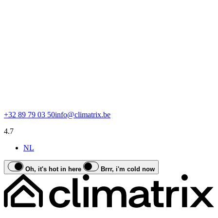
+32 89 79 03 50
info@climatrix.be
4.7
NL
Oh, it's hot in here
Brrr, i'm cold now